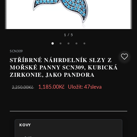
1
/ 5
SCN309
STŘÍBRNÉ NÁHRDELNÍK SLZY Z
MOŘSKÉ PANNY SCN309, KUBICKÁ
ZIRKONIE, JAKO PANDORA
1,185.00Kč
Uložit: 47sleva
2,250.00Kč
KOVY