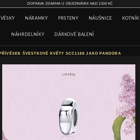
DOPRAVA ZDARMA U OBJEDNÁVEK NAD 2100 KČ
ÍVĚSKY
NÁRAMKY
PRSTENY
NÁUŠNICE
KOTNÍK
NÁHRDELNÍKY
DÁRKOVÉ BALENÍ
PŘÍVĚSEK ŠVESTKOVÉ KVĚTY SCC1168 JAKO PANDORA