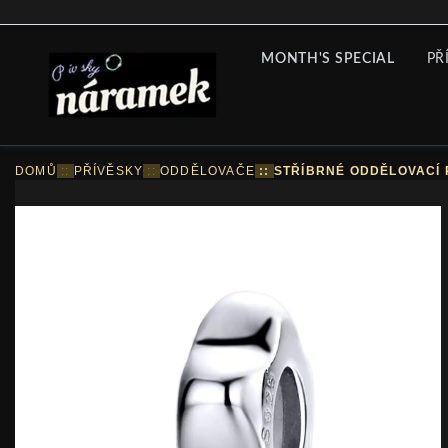
MONTH'S SPECIAL
PŘ
DOMŮ
::
PŘÍVĚSKY
::
ODDĚLOVAČE
::
STŘÍBRNÉ ODDĚLOVACÍ 