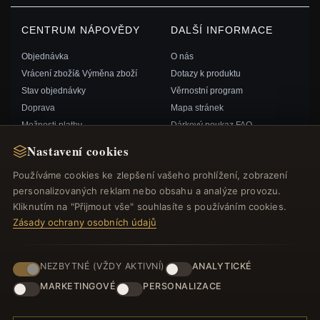
CENTRUM NÁPOVĚDY
DALŠÍ INFORMACE
Objednávka
O nás
Vrácení zboží& Výměna zboží
Dotazy k produktu
Stav objednávky
Věrnostní program
Doprava
Mapa stránek
Možnosti platby
Dárkový poukaz FAQ
Můj účet& Odměny
Slevové kupóny
Nastavení cookies
Kontaktujte nás
Odhlášení z odběru zpravodaje
Používáme cookies ke zlepšení vašeho prohlížení, zobrazení
personalizovaných reklam nebo obsahu a analýze provozu.
RYCHLÉ ODKAZY
SLEDUJTE NÁS
Kliknutím na "Přijmout vše" souhlasíte s používáním cookies.
Zásady ochrany osobních údajů
Nové produkty
Speciální nabídky
ZPŮSOBY PLATBY
Blog
NEZBYTNÉ (VŽDY AKTIVNÍ)
ANALYTICKÉ
Recenze
MARKETINGOVÉ
PERSONALIZACE
Přihlásit se