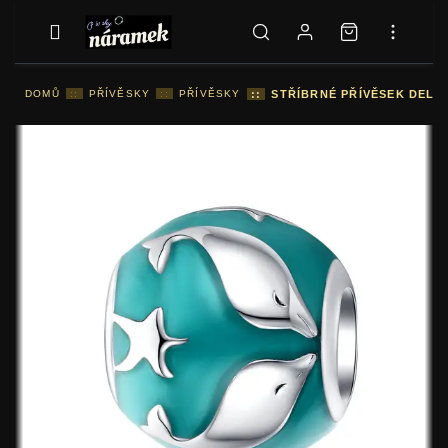
DOMŮ
::
PŘÍVĚSKY
::
PŘÍVĚSKY
::
STŘÍBRNÉ PŘÍVĚSEK DELF