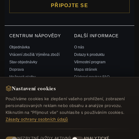
PŘIPOJTE SE
CENTRUM NÁPOVĚDY
DALŠÍ INFORMACE
Objednávka
O nás
Vrácení zboží& Výměna zboží
Dotazy k produktu
Stav objednávky
Věrnostní program
Doprava
Mapa stránek
Možnosti platby
Dárkový poukaz FAQ
Můj účet& Odměny
Slevové kupóny
Nastavení cookies
Kontaktujte nás
Odhlášení z odběru zpravodaje
Používáme cookies ke zlepšení vašeho prohlížení, zobrazení
personalizovaných reklam nebo obsahu a analýze provozu.
RYCHLÉ ODKAZY
SLEDUJTE NÁS
Kliknutím na "Přijmout vše" souhlasíte s používáním cookies.
Zásady ochrany osobních údajů
Nové produkty
Speciální nabídky
ZPŮSOBY PLATBY
Blog
NEZBYTNÉ (VŽDY AKTIVNÍ)
ANALYTICKÉ