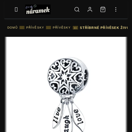
DOMŮ
::
PŘÍVĚSKY
::
PŘÍVĚSKY
::
STŘÍBRNÉ PŘÍVĚSEK ŽIVOT