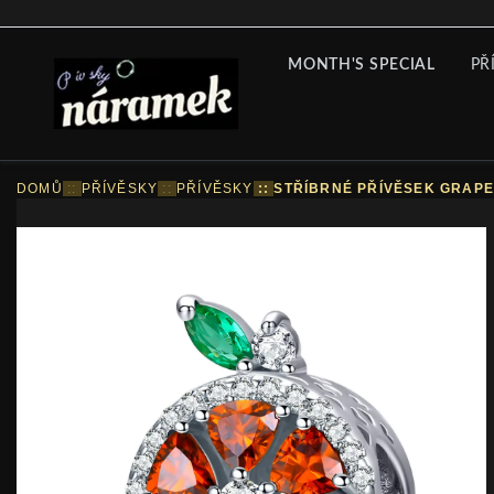
MONTH'S SPECIAL
PŘ
DOMŮ
::
PŘÍVĚSKY
::
PŘÍVĚSKY
::
STŘÍBRNÉ PŘÍVĚSEK GRAPE