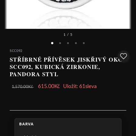
1
/ 5
SCC092
STŘÍBRNÉ PŘÍVĚSEK JISKŘIVÝ OKO
SCC092, KUBICKÁ ZIRKONIE,
PANDORA STYL
615.00Kč
Uložit: 61sleva
1,570.00Kč
BARVA