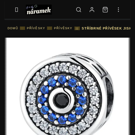
DOMŮ
::
PŘÍVĚSKY
::
PŘÍVĚSKY
::
STŘÍBRNÉ PŘÍVĚSEK JISKŘ