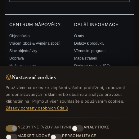
CENTRUM NÁPOVĚDY
DALŠÍ INFORMACE
Objednávka
O nás
Vrácení zboží& Výměna zboží
Dotazy k produktu
Stav objednávky
Věrnostní program
Doprava
Mapa stránek
Možnosti platby
Dárkový poukaz FAQ
Můj účet& Odměny
Slevové kupóny
Nastavení cookies
Kontaktujte nás
Odhlášení z odběru zpravodaje
Používáme cookies ke zlepšení vašeho prohlížení, zobrazení
personalizovaných reklam nebo obsahu a analýze provozu.
RYCHLÉ ODKAZY
SLEDUJTE NÁS
Kliknutím na "Přijmout vše" souhlasíte s používáním cookies.
Zásady ochrany osobních údajů
Nové produkty
Speciální nabídky
ZPŮSOBY PLATBY
Blog
NEZBYTNÉ (VŽDY AKTIVNÍ)
ANALYTICKÉ
Recenze
MARKETINGOVÉ
PERSONALIZACE