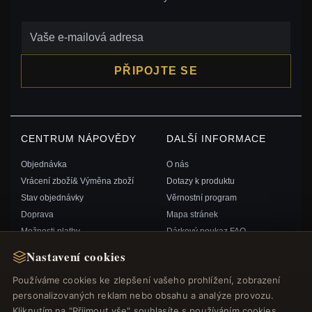
PŘIPOJTE SE
CENTRUM NÁPOVĚDY
DALŠÍ INFORMACE
Objednávka
O nás
Vrácení zboží& Výměna zboží
Dotazy k produktu
Stav objednávky
Věrnostní program
Doprava
Mapa stránek
Možnosti platby
Dárkový poukaz FAQ
Můj účet& Odměny
Slevové kupóny
Nastavení cookies
Kontaktujte nás
Odhlášení z odběru zpravodaje
Používáme cookies ke zlepšení vašeho prohlížení, zobrazení
personalizovaných reklam nebo obsahu a analýze provozu.
RYCHLÉ ODKAZY
SLEDUJTE NÁS
Kliknutím na "Přijmout vše" souhlasíte s používáním cookies.