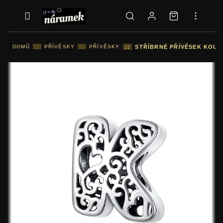
DOMŮ
::
PŘÍVĚSKY
::
PŘÍVĚSKY
::
STŘÍBRNÉ PŘÍVĚSEK KOUZ