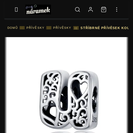
DOMŮ
::
PŘÍVĚSKY
::
PŘÍVĚSKY
::
STŘÍBRNÉ PŘÍVĚSEK KOUZ