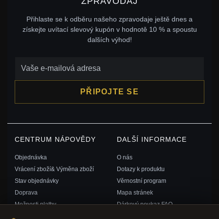
ZPRAVODAJ
Přihlaste se k odběru našeho zpravodaje ještě dnes a
získejte uvítací slevový kupón v hodnotě 10 % a spoustu
dalších výhod!
PŘIPOJTE SE
CENTRUM NÁPOVĚDY
DALŠÍ INFORMACE
Objednávka
O nás
Vrácení zboží& Výměna zboží
Dotazy k produktu
Stav objednávky
Věrnostní program
Doprava
Mapa stránek
Možnosti platby
Dárkový poukaz FAQ
Můj účet& Odměny
Slevové kupóny