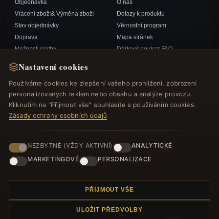
Objednávka
O nás
Vrácení zboží& Výměna zboží
Dotazy k produktu
Stav objednávky
Věrnostní program
Doprava
Mapa stránek
Možnosti platby
Dárkový poukaz FAQ
Můj účet& Odměny
Slevové kupóny
Nastavení cookies
Kontaktujte nás
Odhlášení z odběru zpravodaje
Používáme cookies ke zlepšení vašeho prohlížení, zobrazení
personalizovaných reklam nebo obsahu a analýze provozu.
RYCHLÉ ODKAZY
SLEDUJTE NÁS
Kliknutím na "Přijmout vše" souhlasíte s používáním cookies.
Zásady ochrany osobních údajů
Nové produkty
Speciální nabídky
ZPŮSOBY PLATBY
Blog
NEZBYTNÉ (VŽDY AKTIVNÍ)
ANALYTICKÉ
Recenze
MARKETINGOVÉ
PERSONALIZACE
Přihlásit se
PŘIJMOUT VŠE
ULOŽIT PŘEDVOLBY