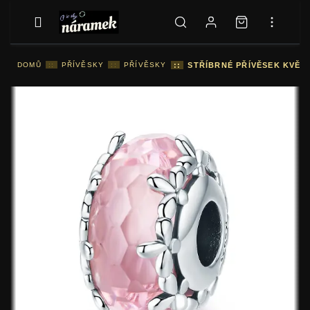
DOMŮ
::
PŘÍVĚSKY
::
PŘÍVĚSKY
::
STŘÍBRNÉ PŘÍVĚSEK KVĚT