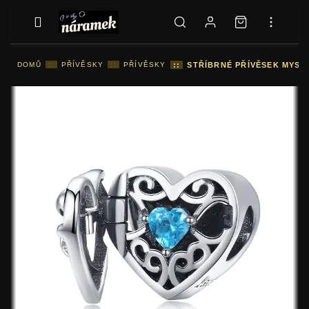
DOMŮ
::
PŘÍVĚSKY
::
PŘÍVĚSKY
::
STŘÍBRNÉ PŘÍVĚSEK MYST