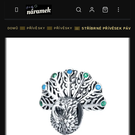
DOMŮ
::
PŘÍVĚSKY
::
PŘÍVĚSKY
::
STŘÍBRNÉ PŘÍVĚSEK PÁV S