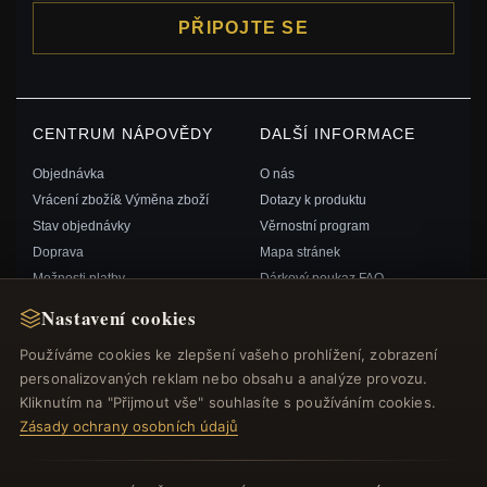
PŘIPOJTE SE
CENTRUM NÁPOVĚDY
DALŠÍ INFORMACE
Objednávka
O nás
Vrácení zboží& Výměna zboží
Dotazy k produktu
Stav objednávky
Věrnostní program
Doprava
Mapa stránek
Možnosti platby
Dárkový poukaz FAQ
Můj účet& Odměny
Slevové kupóny
Nastavení cookies
Kontaktujte nás
Odhlášení z odběru zpravodaje
Používáme cookies ke zlepšení vašeho prohlížení, zobrazení
personalizovaných reklam nebo obsahu a analýze provozu.
RYCHLÉ ODKAZY
SLEDUJTE NÁS
Kliknutím na "Přijmout vše" souhlasíte s používáním cookies.
Zásady ochrany osobních údajů
Nové produkty
Speciální nabídky
ZPŮSOBY PLATBY