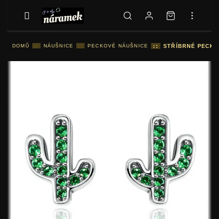
DOMŮ
::
NÁUŠNICE
::
PECKOVÉ NÁUŠNICE
::
STŘÍBRNÉ PECKO