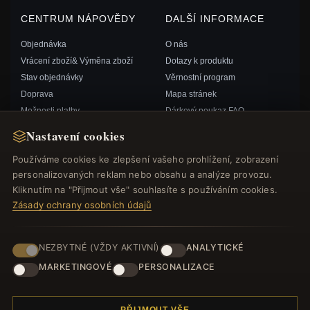
CENTRUM NÁPOVĚDY
DALŠÍ INFORMACE
Objednávka
O nás
Vrácení zboží& Výměna zboží
Dotazy k produktu
Stav objednávky
Věrnostní program
Doprava
Mapa stránek
Možnosti platby
Dárkový poukaz FAQ
Můj účet& Odměny
Slevové kupóny
Nastavení cookies
Kontaktujte nás
Odhlášení z odběru zpravodaje
Používáme cookies ke zlepšení vašeho prohlížení, zobrazení
personalizovaných reklam nebo obsahu a analýze provozu.
RYCHLÉ ODKAZY
SLEDUJTE NÁS
Kliknutím na "Přijmout vše" souhlasíte s používáním cookies.
Zásady ochrany osobních údajů
Nové produkty
Speciální nabídky
ZPŮSOBY PLATBY
Blog
NEZBYTNÉ (VŽDY AKTIVNÍ)
ANALYTICKÉ
Recenze
MARKETINGOVÉ
PERSONALIZACE
Přihlásit se