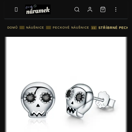
DOMŮ
::
NÁUŠNICE
::
PECKOVÉ NÁUŠNICE
::
STŘÍBRNÉ PECKO