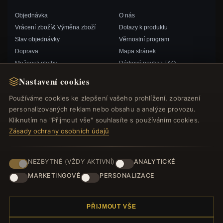
Objednávka
O nás
Vrácení zboží& Výměna zboží
Dotazy k produktu
Stav objednávky
Věrnostní program
Doprava
Mapa stránek
Možnosti platby
Dárkový poukaz FAQ
Můj účet& Odměny
Slevové kupóny
Nastavení cookies
Kontaktujte nás
Odhlášení z odběru zpravodaje
Používáme cookies ke zlepšení vašeho prohlížení, zobrazení
personalizovaných reklam nebo obsahu a analýze provozu.
RYCHLÉ ODKAZY
SLEDUJTE NÁS
Kliknutím na "Přijmout vše" souhlasíte s používáním cookies.
Zásady ochrany osobních údajů
Nové produkty
Speciální nabídky
ZPŮSOBY PLATBY
Blog
NEZBYTNÉ (VŽDY AKTIVNÍ)
ANALYTICKÉ
Recenze
MARKETINGOVÉ
PERSONALIZACE
Přihlásit se
PŘIJMOUT VŠE