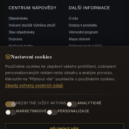
CENTRUM NÁPOVĚDY
DALŠÍ INFORMACE
Objednávka
O nás
Vrácení zboží& Výměna zboží
Dotazy k produktu
Stav objednávky
Věrnostní program
Doprava
Mapa stránek
Možnosti platby
Dárkový poukaz FAQ
Můj účet& Odměny
Slevové kupóny
Nastavení cookies
Kontaktujte nás
Odhlášení z odběru zpravodaje
Používáme cookies ke zlepšení vašeho prohlížení, zobrazení
personalizovaných reklam nebo obsahu a analýze provozu.
RYCHLÉ ODKAZY
SLEDUJTE NÁS
Kliknutím na "Přijmout vše" souhlasíte s používáním cookies.
Zásady ochrany osobních údajů
Nové produkty
Speciální nabídky
ZPŮSOBY PLATBY
Blog
NEZBYTNÉ (VŽDY AKTIVNÍ)
ANALYTICKÉ
Recenze
MARKETINGOVÉ
PERSONALIZACE
Přihlásit se