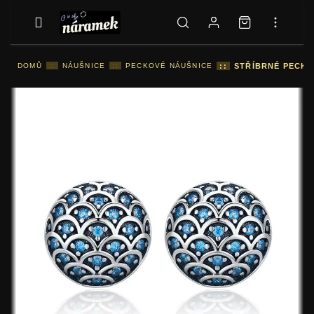
DOMŮ
::
NÁUŠNICE
::
PECKOVÉ NÁUŠNICE
::
STŘÍBRNÉ PECKO