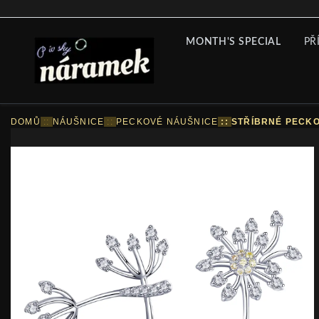
MONTH'S SPECIAL
PŘ
DOMŮ
::
NÁUŠNICE
::
PECKOVÉ NÁUŠNICE
::
STŘÍBRNÉ PECKO