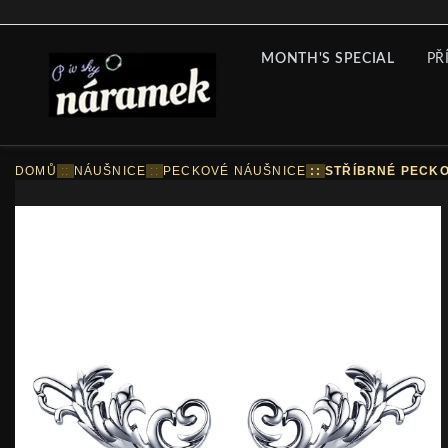
MONTH'S SPECIAL
PŘ
DOMŮ
::
NÁUŠNICE
::
PECKOVÉ NÁUŠNICE
::
STŘÍBRNÉ PECKO