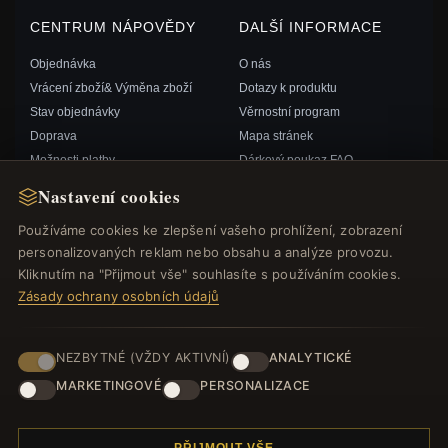
CENTRUM NÁPOVĚDY
DALŠÍ INFORMACE
Objednávka
O nás
Vrácení zboží& Výměna zboží
Dotazy k produktu
Stav objednávky
Věrnostní program
Doprava
Mapa stránek
Možnosti platby
Dárkový poukaz FAQ
Můj účet& Odměny
Slevové kupóny
Nastavení cookies
Kontaktujte nás
Odhlášení z odběru zpravodaje
Používáme cookies ke zlepšení vašeho prohlížení, zobrazení
personalizovaných reklam nebo obsahu a analýze provozu.
RYCHLÉ ODKAZY
SLEDUJTE NÁS
Kliknutím na "Přijmout vše" souhlasíte s používáním cookies.
Zásady ochrany osobních údajů
Nové produkty
Speciální nabídky
ZPŮSOBY PLATBY
Blog
NEZBYTNÉ (VŽDY AKTIVNÍ)
ANALYTICKÉ
Recenze
MARKETINGOVÉ
PERSONALIZACE
Přihlásit se