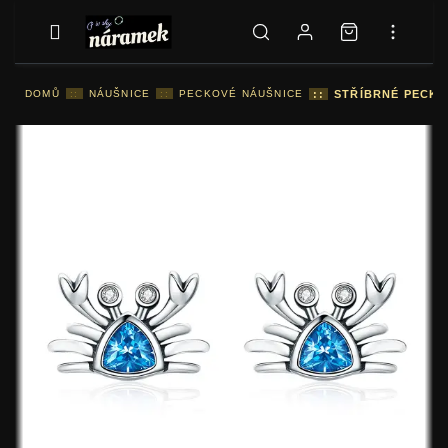
DOMŮ
::
NÁUŠNICE
::
PECKOVÉ NÁUŠNICE
::
STŘÍBRNÉ PECKO