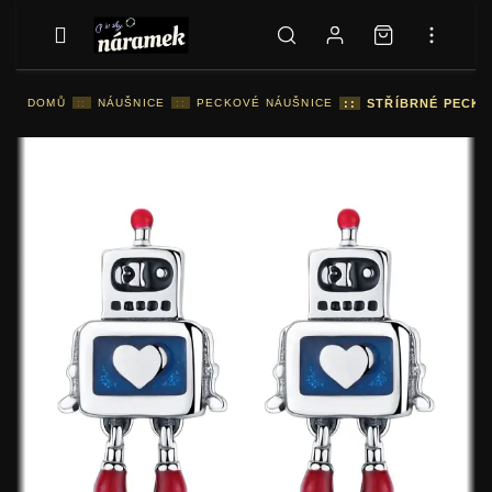
DOMŮ
::
NÁUŠNICE
::
PECKOVÉ NÁUŠNICE
::
STŘÍBRNÉ PECKO