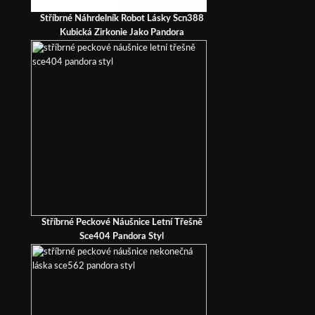
Stříbrné Náhrdelník Robot Lásky Scn388
Kubická Zirkonie Jako Pandora
Stříbrné Peckové Náušnice Letní Třešně
Sce404 Pandora Styl