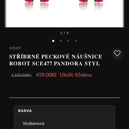
1
/ 4
SCE477
STŘÍBRNÉ PECKOVÉ NÁUŠNICE
ROBOT SCE477 PANDORA STYL
459.00Kč
Uložit: 65sleva
1,330.00Kč
BARVA
Vícebarevná