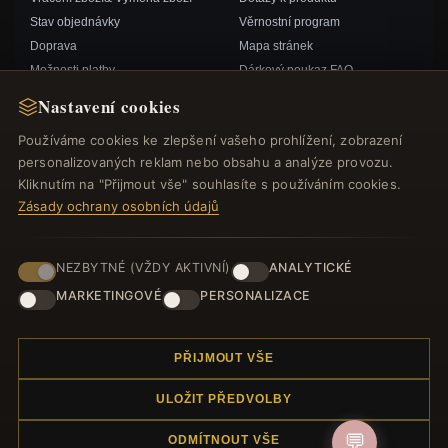
Stav objednávky
Věrnostní program
Doprava
Mapa stránek
Možnosti platby
Dárkový poukaz FAQ
Můj účet& Odměny
Slevové kupóny
Nastavení cookies
Kontaktujte nás
Odhlášení z odběru zpravodaje
Používáme cookies ke zlepšení vašeho prohlížení, zobrazení
personalizovaných reklam nebo obsahu a analýze provozu.
RYCHLÉ ODKAZY
SLEDUJTE NÁS
Kliknutím na "Přijmout vše" souhlasíte s používáním cookies.
Zásady ochrany osobních údajů
Nové produkty
Speciální nabídky
ZPŮSOBY PLATBY
Blog
NEZBYTNÉ (VŽDY AKTIVNÍ)
ANALYTICKÉ
Recenze
MARKETINGOVÉ
PERSONALIZACE
Přihlásit se
PŘIJMOUT VŠE
ULOŽIT PŘEDVOLBY
💬
ODMÍTNOUT VŠE
© 2012–2026
. Všechna práva vyhrazena.
Náramek.com