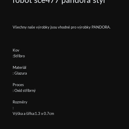
robot sce477 pandora styl
Všechny naše výrobky jsou vhodné pro výrobky PANDORA.
Kov
:Stříbro
Materiál
: Glazura
Proces
: Oxid stříbrný
Rozměry
:
Výška a šířka:1.3 x 0.7cm