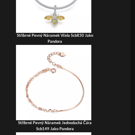
Stříbrné Pevný Náramek Včela Scb830 Jako
Pandora
Stříbrné Pevný Náramek Jednoduchá Čára
Scb149 Jako Pandora