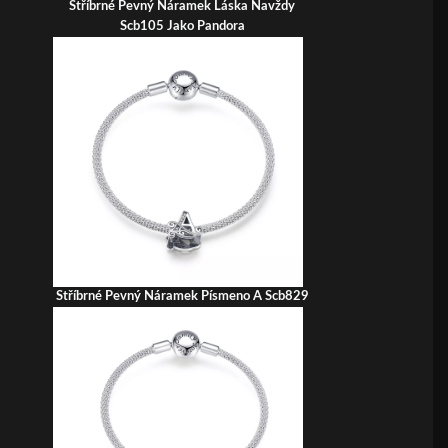
Stříbrné Pevný Náramek Láska Navždy
Scb105 Jako Pandora
Stříbrné Pevný Náramek Písmeno A Scb829