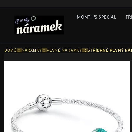
MONTH'S SPECIAL
PŘ
DOMŮ
::
NÁRAMKY
::
PEVNÉ NÁRAMKY
::
STŘÍBRNÉ PEVNÝ N