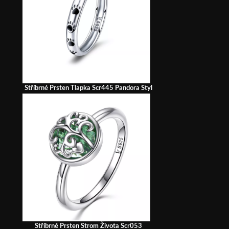
Stříbrné Prsten Tlapka Scr445 Pandora Styl
Stříbrné Prsten Strom Života Scr053