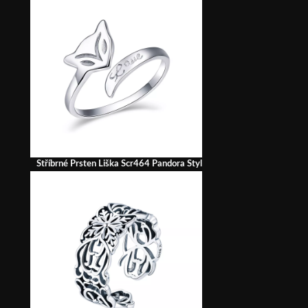
Stříbrné Prsten Liška Scr464 Pandora Styl