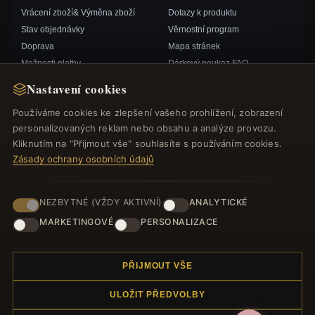
Vrácení zboží& Výměna zboží
Dotazy k produktu
Stav objednávky
Věrnostní program
Doprava
Mapa stránek
Možnosti platby
Dárkový poukaz FAQ
Můj účet& Odměny
Slevové kupóny
Nastavení cookies
Kontaktujte nás
Odhlášení z odběru zpravodaje
Používáme cookies ke zlepšení vašeho prohlížení, zobrazení
personalizovaných reklam nebo obsahu a analýze provozu.
RYCHLÉ ODKAZY
SLEDUJTE NÁS
Kliknutím na "Přijmout vše" souhlasíte s používáním cookies.
Zásady ochrany osobních údajů
Nové produkty
Speciální nabídky
ZPŮSOBY PLATBY
Blog
NEZBYTNÉ (VŽDY AKTIVNÍ)
ANALYTICKÉ
Recenze
MARKETINGOVÉ
PERSONALIZACE
Přihlásit se
PŘIJMOUT VŠE
ULOŽIT PŘEDVOLBY