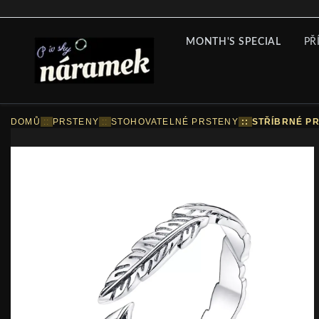
MONTH'S SPECIAL
PŘ
DOMŮ
::
PRSTENY
::
STOHOVATELNÉ PRSTENY
::
STŘÍBRNÉ PR