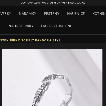
DOPRAVA ZDARMA U OBJEDNÁVEK NAD 2100 KČ
ÍVĚSKY
NÁRAMKY
PRSTENY
NÁUŠNICE
KOTNÍK
NÁHRDELNÍKY
DÁRKOVÉ BALENÍ
STEN PÍRKO SCR517 PANDORA STYL