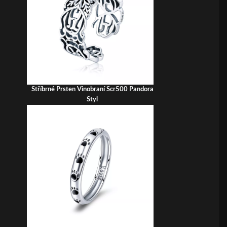
Stříbrné Prsten Vinobraní Scr500 Pandora
Styl