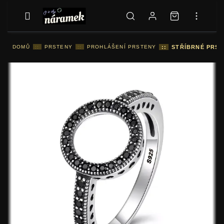
DOMŮ
::
PRSTENY
::
PROHLÁŠENÍ PRSTENY
::
STŘÍBRNÉ PRST