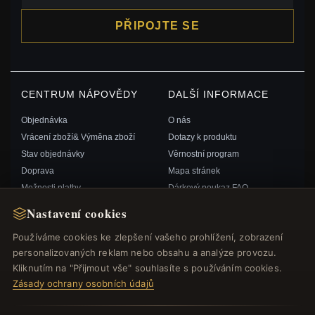
PŘIPOJTE SE
CENTRUM NÁPOVĚDY
DALŠÍ INFORMACE
Objednávka
O nás
Vrácení zboží& Výměna zboží
Dotazy k produktu
Stav objednávky
Věrnostní program
Doprava
Mapa stránek
Možnosti platby
Dárkový poukaz FAQ
Můj účet& Odměny
Slevové kupóny
Nastavení cookies
Kontaktujte nás
Odhlášení z odběru zpravodaje
Používáme cookies ke zlepšení vašeho prohlížení, zobrazení
personalizovaných reklam nebo obsahu a analýze provozu.
RYCHLÉ ODKAZY
SLEDUJTE NÁS
Kliknutím na "Přijmout vše" souhlasíte s používáním cookies.
Zásady ochrany osobních údajů
Nové produkty
Speciální nabídky
ZPŮSOBY PLATBY