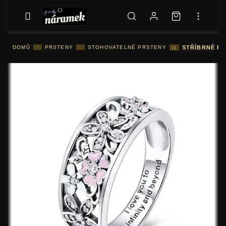
DOMŮ
::
PRSTENY
::
STOHOVATELNÉ PRSTENY
::
STŘÍBRNÉ PR