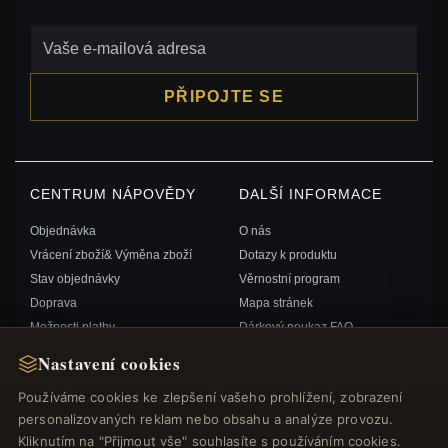
PŘIPOJTE SE
CENTRUM NÁPOVĚDY
DALŠÍ INFORMACE
Objednávka
O nás
Vrácení zboží& Výměna zboží
Dotazy k produktu
Stav objednávky
Věrnostní program
Doprava
Mapa stránek
Možnosti platby
Dárkový poukaz FAQ
Můj účet& Odměny
Slevové kupóny
Nastavení cookies
Kontaktujte nás
Odhlášení z odběru zpravodaje
Používáme cookies ke zlepšení vašeho prohlížení, zobrazení
personalizovaných reklam nebo obsahu a analýze provozu.
RYCHLÉ ODKAZY
SLEDUJTE NÁS
Kliknutím na "Přijmout vše" souhlasíte s používáním cookies.