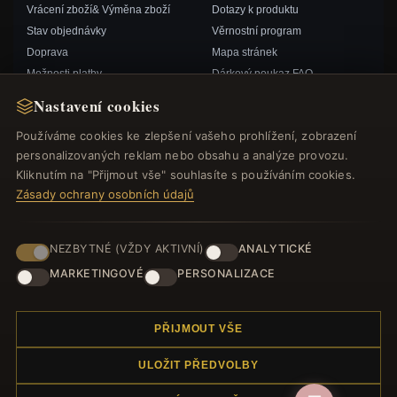
Vrácení zboží& Výměna zboží
Dotazy k produktu
Stav objednávky
Věrnostní program
Doprava
Mapa stránek
Možnosti platby
Dárkový poukaz FAQ
Můj účet& Odměny
Slevové kupóny
Nastavení cookies
Kontaktujte nás
Odhlášení z odběru zpravodaje
Používáme cookies ke zlepšení vašeho prohlížení, zobrazení
personalizovaných reklam nebo obsahu a analýze provozu.
RYCHLÉ ODKAZY
SLEDUJTE NÁS
Kliknutím na "Přijmout vše" souhlasíte s používáním cookies.
Zásady ochrany osobních údajů
Nové produkty
Speciální nabídky
ZPŮSOBY PLATBY
Blog
NEZBYTNÉ (VŽDY AKTIVNÍ)
ANALYTICKÉ
Recenze
MARKETINGOVÉ
PERSONALIZACE
Přihlásit se
PŘIJMOUT VŠE
ULOŽIT PŘEDVOLBY