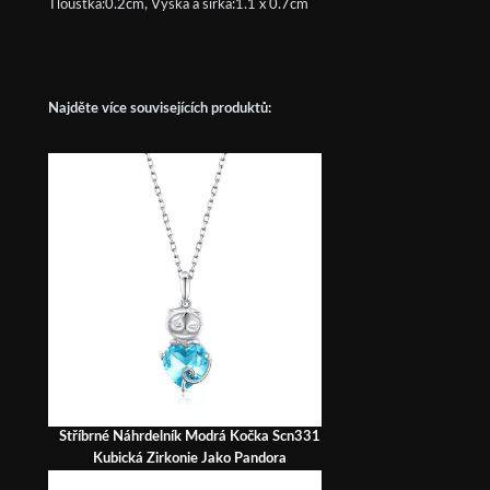
Tloušťka:0.2cm, Výška a šířka:1.1 x 0.7cm
Najděte více souvisejících produktů:
Stříbrné Náhrdelník Modrá Kočka Scn331
Kubická Zirkonie Jako Pandora