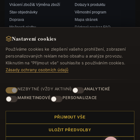
Vrácení zboží& Výměna zboží
Dotazy k produktu
Stav objednávky
Věrnostní program
Doprava
Mapa stránek
Možnosti platby
Dárkový poukaz FAQ
Můj účet& Odměny
Slevové kupóny
Nastavení cookies
Kontaktujte nás
Odhlášení z odběru zpravodaje
Používáme cookies ke zlepšení vašeho prohlížení, zobrazení
personalizovaných reklam nebo obsahu a analýze provozu.
RYCHLÉ ODKAZY
SLEDUJTE NÁS
Kliknutím na "Přijmout vše" souhlasíte s používáním cookies.
Zásady ochrany osobních údajů
Nové produkty
Speciální nabídky
ZPŮSOBY PLATBY
Blog
NEZBYTNÉ (VŽDY AKTIVNÍ)
ANALYTICKÉ
Recenze
MARKETINGOVÉ
PERSONALIZACE
Přihlásit se
PŘIJMOUT VŠE
ULOŽIT PŘEDVOLBY