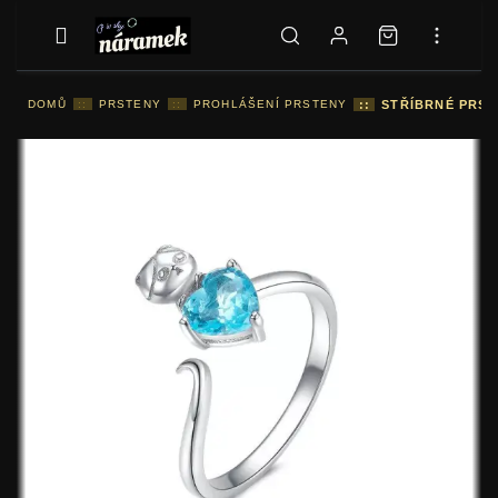
DOMŮ
::
PRSTENY
::
PROHLÁŠENÍ PRSTENY
::
STŘÍBRNÉ PRST