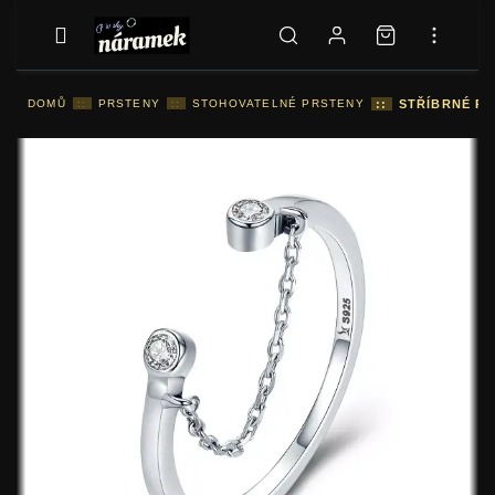
DOMŮ
::
PRSTENY
::
STOHOVATELNÉ PRSTENY
::
STŘÍBRNÉ PR