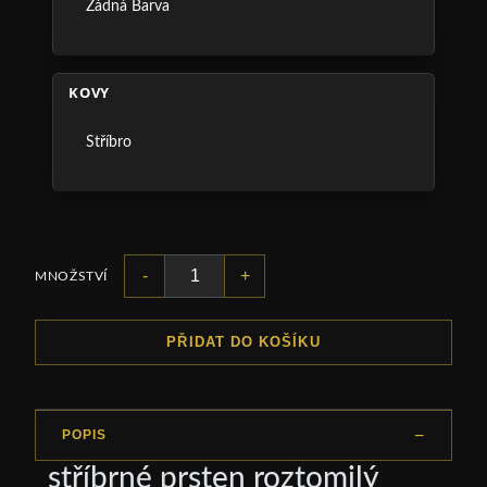
Žádná Barva
KOVY
Stříbro
-
+
MNOŽSTVÍ
PŘIDAT DO KOŠÍKU
POPIS
stříbrné prsten roztomilý