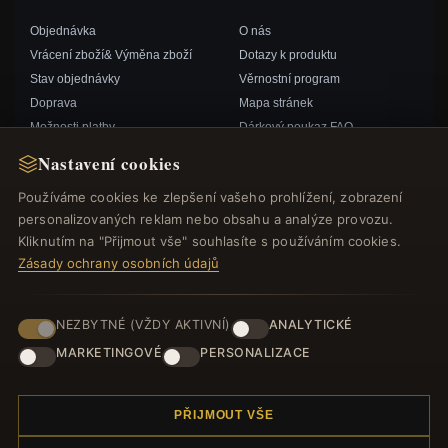
Objednávka
O nás
Vrácení zboží& Výměna zboží
Dotazy k produktu
Stav objednávky
Věrnostní program
Doprava
Mapa stránek
Možnosti platby
Dárkový poukaz FAQ
Můj účet& Odměny
Slevové kupóny
Nastavení cookies
Kontaktujte nás
Odhlášení z odběru zpravodaje
Používáme cookies ke zlepšení vašeho prohlížení, zobrazení
personalizovaných reklam nebo obsahu a analýze provozu.
RYCHLÉ ODKAZY
SLEDUJTE NÁS
Kliknutím na "Přijmout vše" souhlasíte s používáním cookies.
Zásady ochrany osobních údajů
Nové produkty
Speciální nabídky
ZPŮSOBY PLATBY
Blog
NEZBYTNÉ (VŽDY AKTIVNÍ)
ANALYTICKÉ
Recenze
MARKETINGOVÉ
PERSONALIZACE
Přihlásit se
PŘIJMOUT VŠE