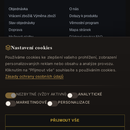
Objednávka
O nás
Vrácení zboží& Výměna zboží
Dotazy k produktu
Stav objednávky
Věrnostní program
Doprava
Mapa stránek
Možnosti platby
Dárkový poukaz FAQ
Můj účet& Odměny
Slevové kupóny
Nastavení cookies
Kontaktujte nás
Odhlášení z odběru zpravodaje
Používáme cookies ke zlepšení vašeho prohlížení, zobrazení
personalizovaných reklam nebo obsahu a analýze provozu.
RYCHLÉ ODKAZY
SLEDUJTE NÁS
Kliknutím na "Přijmout vše" souhlasíte s používáním cookies.
Zásady ochrany osobních údajů
Nové produkty
Speciální nabídky
ZPŮSOBY PLATBY
Blog
NEZBYTNÉ (VŽDY AKTIVNÍ)
ANALYTICKÉ
Recenze
MARKETINGOVÉ
PERSONALIZACE
Přihlásit se
PŘIJMOUT VŠE