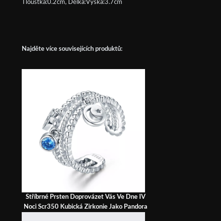
Tloušťka:0.2cm, Délka:Výška:3.7cm
Najděte více souvisejících produktů:
Stříbrné Prsten Doprovázet Vás Ve Dne IV
Noci Scr350 Kubická Zirkonie Jako Pandora