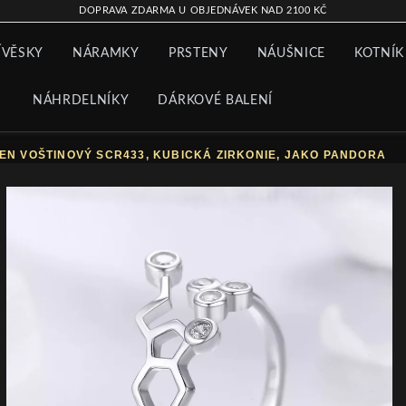
DOPRAVA ZDARMA U OBJEDNÁVEK NAD 2100 KČ
ÍVĚSKY
NÁRAMKY
PRSTENY
NÁUŠNICE
KOTNÍK
NÁHRDELNÍKY
DÁRKOVÉ BALENÍ
EN VOŠTINOVÝ SCR433, KUBICKÁ ZIRKONIE, JAKO PANDORA