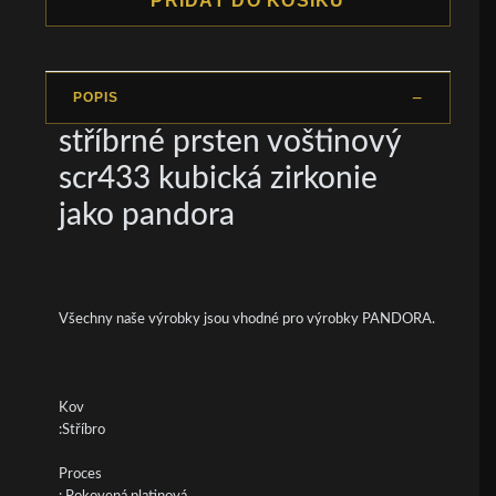
PŘIDAT DO KOŠÍKU
POPIS
stříbrné prsten voštinový
scr433 kubická zirkonie
jako pandora
Všechny naše výrobky jsou vhodné pro výrobky PANDORA.
Kov
:Stříbro
Proces