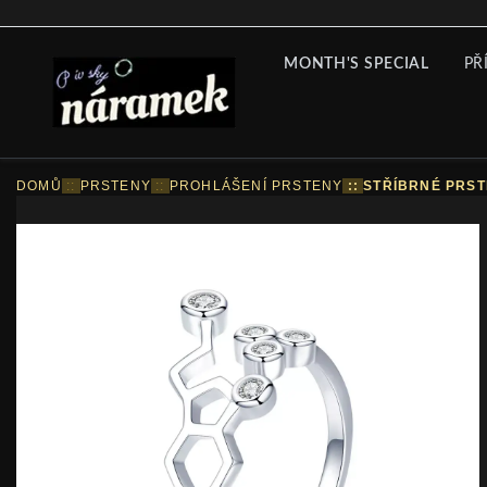
MONTH'S SPECIAL
PŘ
DOMŮ
::
PRSTENY
::
PROHLÁŠENÍ PRSTENY
::
STŘÍBRNÉ PRST