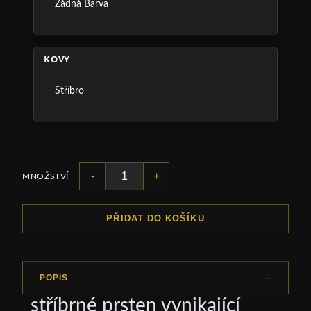
Žádná Barva
KOVY
Stříbro
-
+
MNOŽSTVÍ
PŘIDAT DO KOŠÍKU
POPIS
stříbrné prsten vynikající