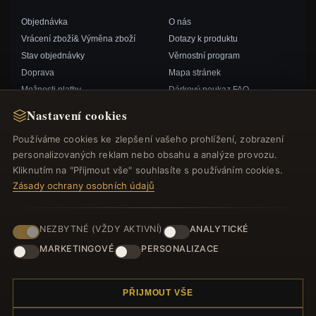
Objednávka
O nás
Vrácení zboží& Výměna zboží
Dotazy k produktu
Stav objednávky
Věrnostní program
Doprava
Mapa stránek
Možnosti platby
Dárkový poukaz FAQ
Můj účet& Odměny
Slevové kupóny
Nastavení cookies
Kontaktujte nás
Odhlášení z odběru zpravodaje
Používáme cookies ke zlepšení vašeho prohlížení, zobrazení
personalizovaných reklam nebo obsahu a analýze provozu.
RYCHLÉ ODKAZY
SLEDUJTE NÁS
Kliknutím na "Přijmout vše" souhlasíte s používáním cookies.
Zásady ochrany osobních údajů
Nové produkty
Speciální nabídky
ZPŮSOBY PLATBY
Blog
NEZBYTNÉ (VŽDY AKTIVNÍ)
ANALYTICKÉ
Recenze
MARKETINGOVÉ
PERSONALIZACE
Přihlásit se
PŘIJMOUT VŠE