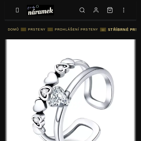
DOMŮ
::
PRSTENY
::
PROHLÁŠENÍ PRSTENY
::
STŘÍBRNÉ PRST