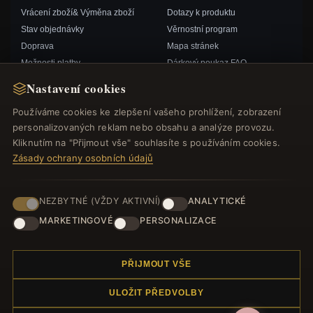
Vrácení zboží& Výměna zboží
Dotazy k produktu
Stav objednávky
Věrnostní program
Doprava
Mapa stránek
Možnosti platby
Dárkový poukaz FAQ
Můj účet& Odměny
Slevové kupóny
Nastavení cookies
Kontaktujte nás
Odhlášení z odběru zpravodaje
Používáme cookies ke zlepšení vašeho prohlížení, zobrazení
personalizovaných reklam nebo obsahu a analýze provozu.
RYCHLÉ ODKAZY
SLEDUJTE NÁS
Kliknutím na "Přijmout vše" souhlasíte s používáním cookies.
Zásady ochrany osobních údajů
Nové produkty
Speciální nabídky
ZPŮSOBY PLATBY
Blog
NEZBYTNÉ (VŽDY AKTIVNÍ)
ANALYTICKÉ
Recenze
MARKETINGOVÉ
PERSONALIZACE
Přihlásit se
PŘIJMOUT VŠE
ULOŽIT PŘEDVOLBY