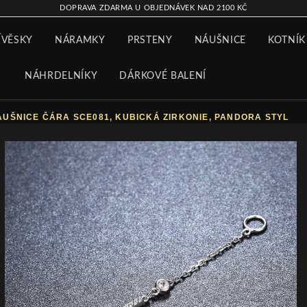
DOPRAVA ZDARMA U OBJEDNÁVEK NAD 2100 KČ
ÍVĚSKY
NÁRAMKY
PRSTENY
NÁUŠNICE
KOTNÍK
NÁHRDELNÍKY
DÁRKOVÉ BALENÍ
ÁUŠNICE ČÁRA SCE081, KUBICKÁ ZIRKONIE, PANDORA STYL