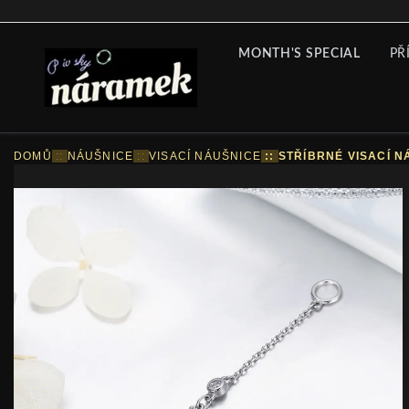
MONTH'S SPECIAL
PŘ
DOMŮ
::
NÁUŠNICE
::
VISACÍ NÁUŠNICE
::
STŘÍBRNÉ VISACÍ N