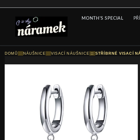
MONTH'S SPECIAL
PŘ
DOMŮ
::
NÁUŠNICE
::
VISACÍ NÁUŠNICE
::
STŘÍBRNÉ VISACÍ N