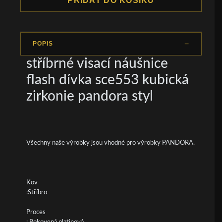
PŘIDAT DO KOŠÍKU
POPIS
stříbrné visací náušnice
flash dívka sce553 kubická
zirkonie pandora styl
Všechny naše výrobky jsou vhodné pro výrobky PANDORA.
Kov
:Stříbro
Proces