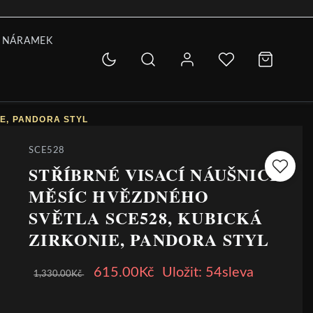
 NÁRAMEK
IE, PANDORA STYL
SCE528
STŘÍBRNÉ VISACÍ NÁUŠNICE
MĚSÍC HVĚZDNÉHO
SVĚTLA SCE528, KUBICKÁ
ZIRKONIE, PANDORA STYL
615.00Kč
Uložit: 54sleva
1,330.00Kč