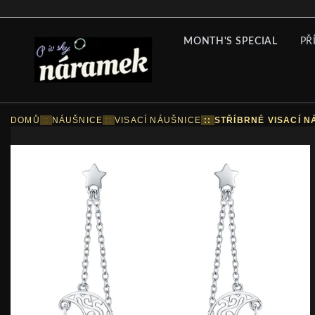
MONTH'S SPECIAL
PŘ
DOMŮ
::
NÁUŠNICE
::
VISACÍ NÁUŠNICE
::
STŘÍBRNÉ VISACÍ N