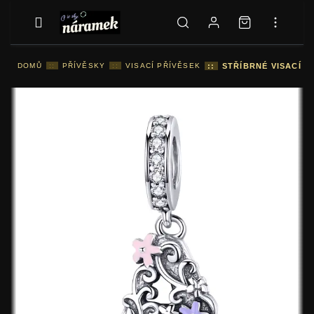
DOMŮ
::
PŘÍVĚSKY
::
VISACÍ PŘÍVĚSEK
::
STŘÍBRNÉ VISACÍ P