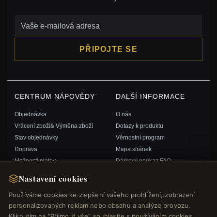
PŘIPOJTE SE
CENTRUM NÁPOVĚDY
DALŠÍ INFORMACE
Objednávka
O nás
Vrácení zboží& Výměna zboží
Dotazy k produktu
Stav objednávky
Věrnostní program
Doprava
Mapa stránek
Možnosti platby
Dárkový poukaz FAQ
Můj účet& Odměny
Slevové kupóny
Nastavení cookies
Kontaktujte nás
Odhlášení z odběru zpravodaje
Používáme cookies ke zlepšení vašeho prohlížení, zobrazení
personalizovaných reklam nebo obsahu a analýze provozu.
RYCHLÉ ODKAZY
SLEDUJTE NÁS
Kliknutím na "Přijmout vše" souhlasíte s používáním cookies.