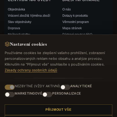
Objednávka
O nás
Vrácení zboží& Výměna zboží
Dotazy k produktu
Stav objednávky
Věrnostní program
Doprava
Mapa stránek
Možnosti platby
Dárkový poukaz FAQ
Můj účet& Odměny
Slevové kupóny
Nastavení cookies
Kontaktujte nás
Odhlášení z odběru zpravodaje
Používáme cookies ke zlepšení vašeho prohlížení, zobrazení
personalizovaných reklam nebo obsahu a analýze provozu.
RYCHLÉ ODKAZY
SLEDUJTE NÁS
Kliknutím na "Přijmout vše" souhlasíte s používáním cookies.
Zásady ochrany osobních údajů
Nové produkty
Speciální nabídky
ZPŮSOBY PLATBY
Blog
NEZBYTNÉ (VŽDY AKTIVNÍ)
ANALYTICKÉ
Recenze
MARKETINGOVÉ
PERSONALIZACE
Přihlásit se
PŘIJMOUT VŠE