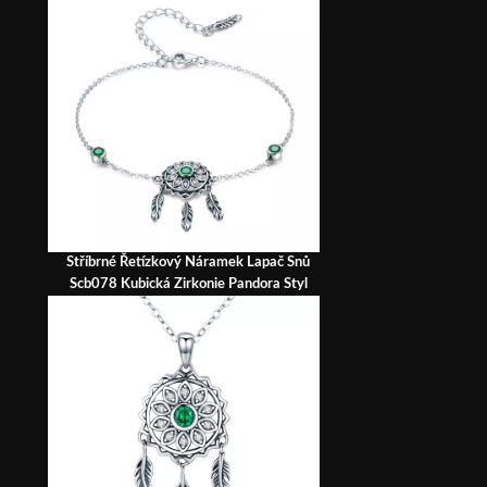
Stříbrné Řetízkový Náramek Lapač Snů
Scb078 Kubická Zirkonie Pandora Styl