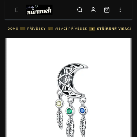
DOMŮ
::
PŘÍVĚSKY
::
VISACÍ PŘÍVĚSEK
::
STŘÍBRNÉ VISACÍ P