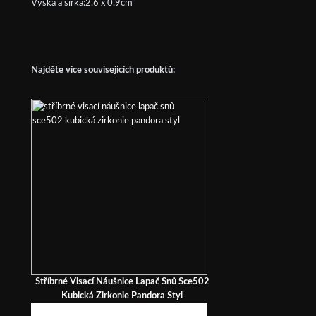
Výška a šířka:2.6 x 0.9cm
Najděte více souvisejících produktů:
Stříbrné Visací Náušnice Lapač Snů Sce502
Kubická Zirkonie Pandora Styl