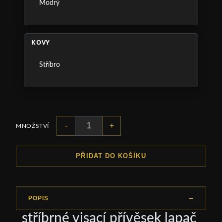
Modrý
KOVY
Stříbro
-
+
MNOŽSTVÍ
PŘIDAT DO KOŠÍKU
POPIS
stříbrné visací přívěsek lapač