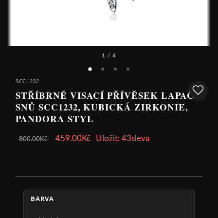
1
/ 4
SCC1232
STŘÍBRNÉ VISACÍ PŘÍVĚSEK LAPAČ
SNŮ SCC1232, KUBICKÁ ZIRKONIE,
PANDORA STYL
459.00Kč
Uložit: 43sleva
800.00Kč
BARVA