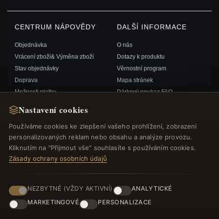
CENTRUM NÁPOVĚDY
DALŠÍ INFORMACE
Objednávka
O nás
Vrácení zboží& Výměna zboží
Dotazy k produktu
Stav objednávky
Věrnostní program
Doprava
Mapa stránek
Možnosti platby
Dárkový poukaz FAQ
Můj účet& Odměny
Slevové kupóny
Nastavení cookies
Kontaktujte nás
Odhlášení z odběru zpravodaje
Používáme cookies ke zlepšení vašeho prohlížení, zobrazení
personalizovaných reklam nebo obsahu a analýze provozu.
RYCHLÉ ODKAZY
SLEDUJTE NÁS
Kliknutím na "Přijmout vše" souhlasíte s používáním cookies.
Zásady ochrany osobních údajů
Nové produkty
Speciální nabídky
ZPŮSOBY PLATBY
Blog
NEZBYTNÉ (VŽDY AKTIVNÍ)
ANALYTICKÉ
Recenze
MARKETINGOVÉ
PERSONALIZACE
Přihlásit se