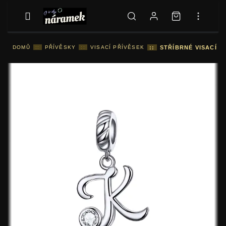
DOMŮ
::
PŘÍVĚSKY
::
VISACÍ PŘÍVĚSEK
::
STŘÍBRNÉ VISACÍ P