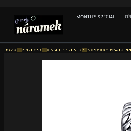
MONTH'S SPECIAL
PŘ
DOMŮ
::
PŘÍVĚSKY
::
VISACÍ PŘÍVĚSEK
::
STŘÍBRNÉ VISACÍ PŘ