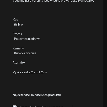
Všechny naše výrobky jsou vhodné pro výrobky PANDORA.
Kov
:Stříbro
Proces
: Pokovená platinová
Kameny
: Kubická zirkonie
Rozměry
:
Výška a šířka:2.2 x 1.2cm
Najděte více souvisejících produktů: