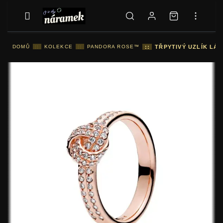
DOMŮ
::
KOLEKCE
::
PANDORA ROSE™
::
TŘPYTIVÝ UZLÍK L