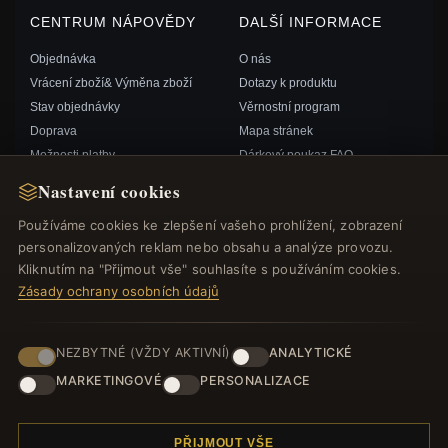
CENTRUM NÁPOVĚDY
DALŠÍ INFORMACE
Objednávka
O nás
Vrácení zboží& Výměna zboží
Dotazy k produktu
Stav objednávky
Věrnostní program
Doprava
Mapa stránek
Možnosti platby
Dárkový poukaz FAQ
Můj účet& Odměny
Slevové kupóny
Nastavení cookies
Kontaktujte nás
Odhlášení z odběru zpravodaje
Používáme cookies ke zlepšení vašeho prohlížení, zobrazení
personalizovaných reklam nebo obsahu a analýze provozu.
RYCHLÉ ODKAZY
SLEDUJTE NÁS
Kliknutím na "Přijmout vše" souhlasíte s používáním cookies.
Zásady ochrany osobních údajů
Nové produkty
Speciální nabídky
ZPŮSOBY PLATBY
Blog
NEZBYTNÉ (VŽDY AKTIVNÍ)
ANALYTICKÉ
Recenze
MARKETINGOVÉ
PERSONALIZACE
Přihlásit se
PŘIJMOUT VŠE