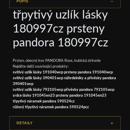
POPIS
třpytivý uzlík lásky
180997cz prsteny
pandora 180997cz
Prsten, obecný kov PANDORA Rose, kubická zirkonie
Najděte další související produkty:
svítivý uzlík lásky 191040wcp prsteny pandora 191040wcp
svítivý uzlík lásky 390401wcp náhrdelníky a přívěsky pandora
390401wcp
svítivý uzlík lásky 792105wcp přívěsky pandora 792105wcp
srdce lásky 191045en23 prsteny pandora 191045en23
třpytivý náramek pandora 590524cz
růžový třpytivý náramek pandora 590524pcz
DETAILY