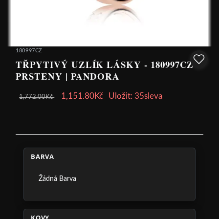
180997CZ
TŘPYTIVÝ UZLÍK LÁSKY - 180997CZ -
PRSTENY | PANDORA
1,151.80Kč
Uložit: 35sleva
1,772.00Kč
BARVA
Žádná Barva
KOVY