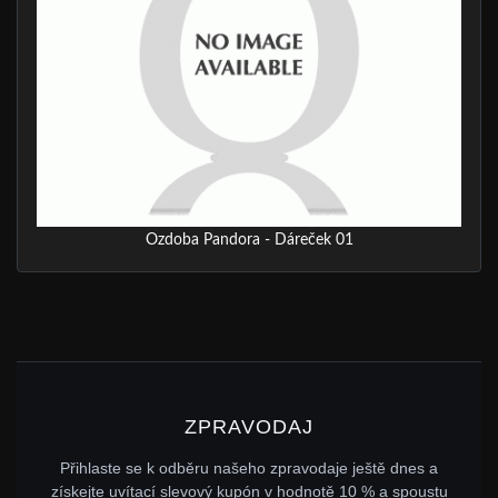
Ozdoba Pandora - Dáreček 01
ZPRAVODAJ
Přihlaste se k odběru našeho zpravodaje ještě dnes a
získejte uvítací slevový kupón v hodnotě 10 % a spoustu