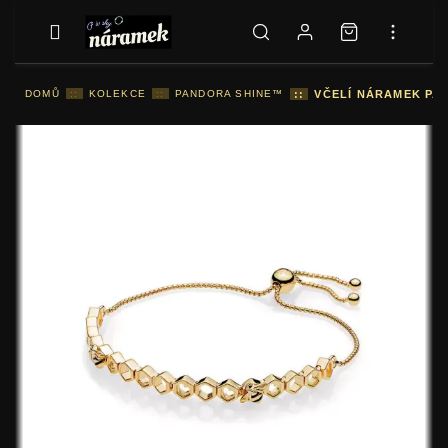
DOMŮ
::
KOLEKCE
::
PANDORA SHINE™
::
VČELÍ NÁRAMEK PA