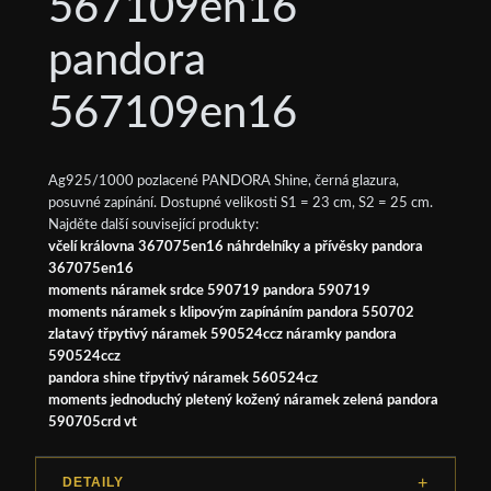
567109en16
pandora
567109en16
Ag925/1000 pozlacené PANDORA Shine, černá glazura,
posuvné zapínání. Dostupné velikosti S1 = 23 cm, S2 = 25 cm.
Najděte další související produkty:
včelí královna 367075en16 náhrdelníky a přívěsky pandora
367075en16
moments náramek srdce 590719 pandora 590719
moments náramek s klipovým zapínáním pandora 550702
zlatavý třpytivý náramek 590524ccz náramky pandora
590524ccz
pandora shine třpytivý náramek 560524cz
moments jednoduchý pletený kožený náramek zelená pandora
590705crd vt
DETAILY