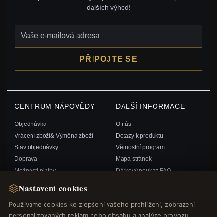
dalších výhod!
PŘIPOJTE SE
CENTRUM NÁPOVĚDY
DALŠÍ INFORMACE
Objednávka
O nás
Vrácení zboží& Výměna zboží
Dotazy k produktu
Stav objednávky
Věrnostní program
Doprava
Mapa stránek
Možnosti platby
Dárkový poukaz FAQ
Můj účet& Odměny
Slevové kupóny
Nastavení cookies
Kontaktujte nás
Odhlášení z odběru zpravodaje
Používáme cookies ke zlepšení vašeho prohlížení, zobrazení
personalizovaných reklam nebo obsahu a analýze provozu.