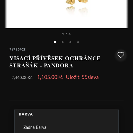
1
/ 4
767629CZ
VISACÍ PŘÍVĚSEK OCHRÁNCE
STRAŠÁK - PANDORA
1,105.00Kč
Uložit: 55sleva
2,440.00Kč
BARVA
Žádná Barva