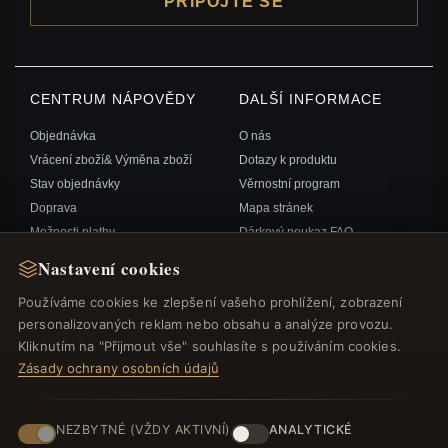
PŘIPOJTE SE
CENTRUM NÁPOVĚDY
DALŠÍ INFORMACE
Objednávka
O nás
Vrácení zboží& Výměna zboží
Dotazy k produktu
Stav objednávky
Věrnostní program
Doprava
Mapa stránek
Možnosti platby
Dárkový poukaz FAQ
Můj účet& Odměny
Slevové kupóny
Nastavení cookies
Kontaktujte nás
Odhlášení z odběru zpravodaje
Používáme cookies ke zlepšení vašeho prohlížení, zobrazení
personalizovaných reklam nebo obsahu a analýze provozu.
RYCHLÉ ODKAZY
SLEDUJTE NÁS
Kliknutím na "Přijmout vše" souhlasíte s používáním cookies.
Zásady ochrany osobních údajů
Nové produkty
Speciální nabídky
ZPŮSOBY PLATBY
Blog
NEZBYTNÉ (VŽDY AKTIVNÍ)
ANALYTICKÉ
Recenze