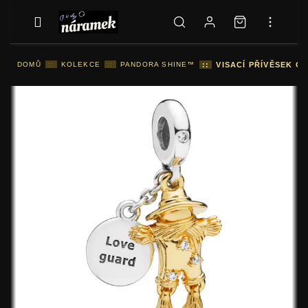
DOMŮ
::
KOLEKCE
::
PANDORA SHINE™
::
VISACÍ PŘÍVĚSEK 