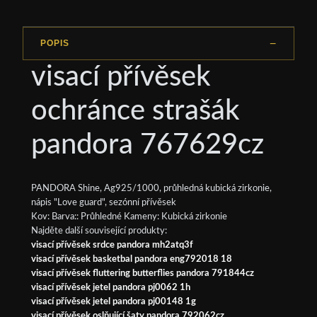
POPIS
visací přívěsek
ochránce strašák
pandora 767629cz
PANDORA Shine, Ag925/1000, průhledná kubická zirkonie,
nápis "Love guard", sezónní přívěsek
Kov: Barva:: Průhledné Kameny: Kubická zirkonie
Najděte další související produkty:
visací přívěsek srdce pandora mh2atq3f
visací přívěsek basketbal pandora eng792018 18
visací přívěsek fluttering butterflies pandora 791844cz
visací přívěsek jetel pandora pj0062 1h
visací přívěsek jetel pandora pj00148 1g
visací přívěsek oslňující šaty pandora 792062cz