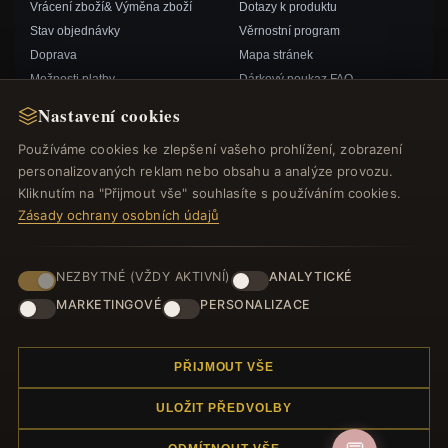
Vrácení zboží& Výměna zboží
Dotazy k produktu
Stav objednávky
Věrnostní program
Doprava
Mapa stránek
Možnosti platby
Dárkový poukaz FAQ
Můj účet& Odměny
Slevové kupóny
Nastavení cookies
Kontaktujte nás
Odhlášení z odběru zpravodaje
Používáme cookies ke zlepšení vašeho prohlížení, zobrazení
personalizovaných reklam nebo obsahu a analýze provozu.
RYCHLÉ ODKAZY
SLEDUJTE NÁS
Kliknutím na "Přijmout vše" souhlasíte s používáním cookies.
Zásady ochrany osobních údajů
Nové produkty
Speciální nabídky
ZPŮSOBY PLATBY
Blog
NEZBYTNÉ (VŽDY AKTIVNÍ)
ANALYTICKÉ
Recenze
MARKETINGOVÉ
PERSONALIZACE
Přihlásit se
PŘIJMOUT VŠE
ULOŽIT PŘEDVOLBY