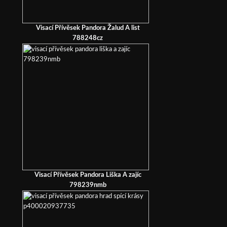
Visací Přívěsek Pandora Žalud A list
788248cz
Visací Přívěsek Pandora Liška A zajíc
798239nmb