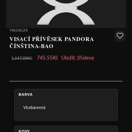
798250CZR
VISACÍ PŘÍVĚSEK PANDORA
ČÍNŠTINA-BAO
745.55Kč
Uložit: 35sleva
1,147.00Kč
BARVA
Vícebarevná
KOVY