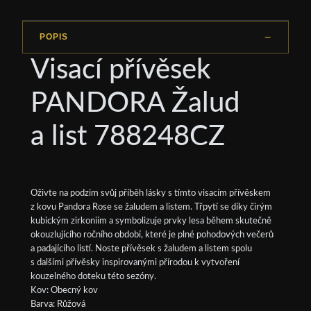
POPIS
Visací přívěsek
PANDORA Žalud
a list 788248CZ
Oživte na podzim svůj příběh lásky s tímto visacím přívěskem
z kovu Pandora Rose se žaludem a listem. Třpytí se díky čirým
kubickým zirkoniím a symbolizuje prvky lesa během skutečně
okouzlujícího ročního období, které je plné pohodových večerů
a padajícího listí. Noste přívěsek s žaludem a listem spolu
s dalšími přívěsky inspirovanými přírodou k vytvoření
kouzelného doteku této sezóny.
Kov: Obecný kov
Barva: Růžová