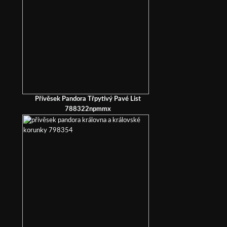
Přívěsek Pandora Třpytivý Pavé List
788322npmmx