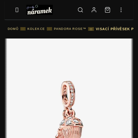
DOMŮ
::
KOLEKCE
::
PANDORA ROSE™
::
VISACÍ PŘÍVĚSEK PA