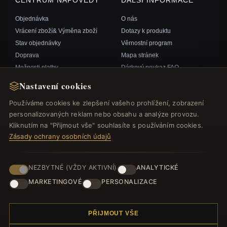
Objednávka
O nás
Vrácení zboží& Výměna zboží
Dotazy k produktu
Stav objednávky
Věrnostní program
Doprava
Mapa stránek
Možnosti platby
Dárkový poukaz FAQ
Můj účet& Odměny
Slevové kupóny
Nastavení cookies
Kontaktujte nás
Odhlášení z odběru zpravodaje
Používáme cookies ke zlepšení vašeho prohlížení, zobrazení
personalizovaných reklam nebo obsahu a analýze provozu.
RYCHLÉ ODKAZY
SLEDUJTE NÁS
Kliknutím na "Přijmout vše" souhlasíte s používáním cookies.
Zásady ochrany osobních údajů
Nové produkty
Speciální nabídky
ZPŮSOBY PLATBY
Blog
NEZBYTNÉ (VŽDY AKTIVNÍ)
ANALYTICKÉ
Recenze
MARKETINGOVÉ
PERSONALIZACE
Přihlásit se
PŘIJMOUT VŠE