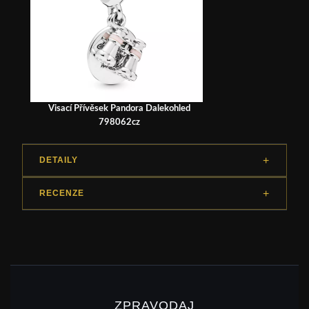
Visací Přívěsek Pandora Dalekohled
798062cz
DETAILY
RECENZE
ZPRAVODAJ