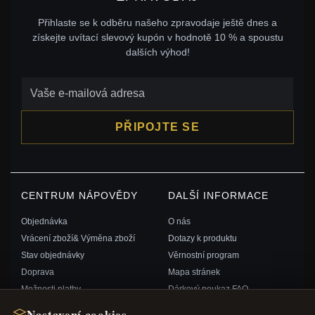
Přihlaste se k odběru našeho zpravodaje ještě dnes a
získejte uvítací slevový kupón v hodnotě 10 % a spoustu
dalších výhod!
PŘIPOJTE SE
CENTRUM NÁPOVĚDY
DALŠÍ INFORMACE
Objednávka
O nás
Vrácení zboží& Výměna zboží
Dotazy k produktu
Stav objednávky
Věrnostní program
Doprava
Mapa stránek
Možnosti platby
Dárkový poukaz FAQ
Můj účet& Odměny
Slevové kupóny
Nastavení cookies