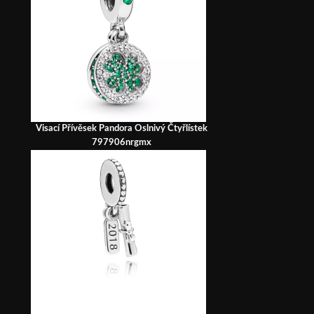
Visací Přívěsek Pandora Oslnivý Čtyřlístek
797906nrgmx