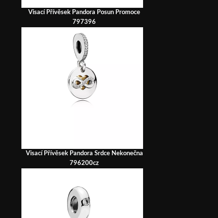
Visací Přívěsek Pandora Posun Promoce
797396
Visací Přívěsek Pandora Srdce Nekonečna
796200cz