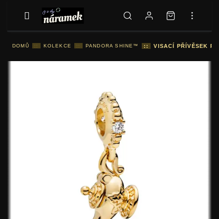
DOMŮ
::
KOLEKCE
::
PANDORA SHINE™
::
VISACÍ PŘÍVĚSEK P