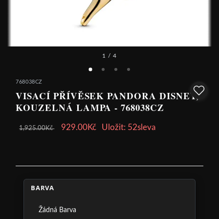
1
/ 4
768038CZ
VISACÍ PŘÍVĚSEK PANDORA DISNEY,
KOUZELNÁ LAMPA - 768038CZ
929.00Kč
Uložit: 52sleva
1,925.00Kč
BARVA
Žádná Barva