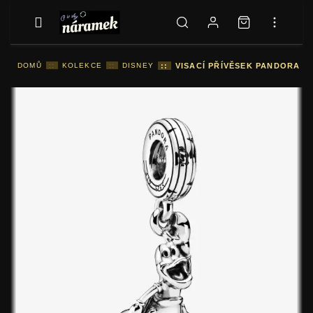
DOMŮ
::
KOLEKCE
::
DISNEY
::
VISACÍ PŘÍVĚSEK PANDORA DI