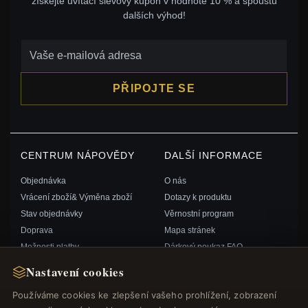
získejte uvítací slevový kupón v hodnotě 10 % a spoustu
dalších výhod!
PŘIPOJTE SE
CENTRUM NÁPOVĚDY
DALŠÍ INFORMACE
Objednávka
O nás
Vrácení zboží& Výměna zboží
Dotazy k produktu
Stav objednávky
Věrnostní program
Doprava
Mapa stránek
Možnosti platby
Dárkový poukaz FAQ
Můj účet& Odměny
Slevové kupóny
Nastavení cookies
Kontaktujte nás
Odhlášení z odběru zpravodaje
Používáme cookies ke zlepšení vašeho prohlížení, zobrazení