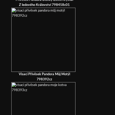
Z ledového Království 798458c01
Visací Přívěsek Pandora Můj Motýl
798392cz