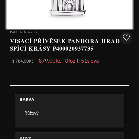
P400020937735
VISACÍ PŘÍVĚSEK PANDORA HRAD
SPÍCÍ KRÁSY P400020937735
879.00Kč
Uložit: 51sleva
1,784.00Kč
BARVA
Růžový
KOVY