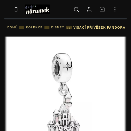
DOMŮ
::
KOLEKCE
::
DISNEY
::
VISACÍ PŘÍVĚSEK PANDORA HR