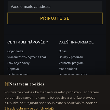
PŘIPOJTE SE
CENTRUM NÁPOVĚDY
DALŠÍ INFORMACE
Objednávka
O nás
Vrácení zboží& Výměna zboží
Dotazy k produktu
Stav objednávky
Věrnostní program
Doprava
Mapa stránek
Možnosti platby
Dárkový poukaz FAQ
Můj účet& Odměny
Slevové kupóny
Nastavení cookies
Kontaktujte nás
Odhlášení z odběru zpravodaje
Používáme cookies ke zlepšení vašeho prohlížení, zobrazení
personalizovaných reklam nebo obsahu a analýze provozu.
RYCHLÉ ODKAZY
SLEDUJTE NÁS
Kliknutím na "Přijmout vše" souhlasíte s používáním cookies.
Zásady ochrany osobních údajů