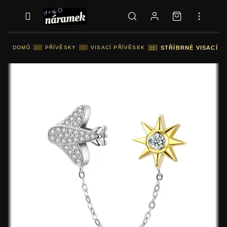
DOMŮ
::
PŘÍVĚSKY
::
VISACÍ PŘÍVĚSEK
::
STŘÍBRNÉ VISACÍ P