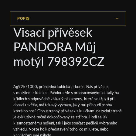
POPIS
Visací přívěsek
PANDORA Můj
motýl 798392CZ
Ag925/1000, průhledná kubická zirkonie. Náš přívěsek
s motýlem z kolekce Pandora Me s propracovanými detaily na
křídlech s odpovědně získanými kameny, které se třpytí při
dopadu světla, má takový význam, jaký mu přisoudí osoba,
která ho nosí. Oboustranný přívěsek s kuličkami na zadní straně
je exkluzivně ručně dokončovaný ze stříbra. Hodí se jak
k samostatnému nošení, tak i jako součást pečlivě vybraného
vzhledu. Noste ho k představení toho, co milujete, nebo
k vyjádření své nálady.