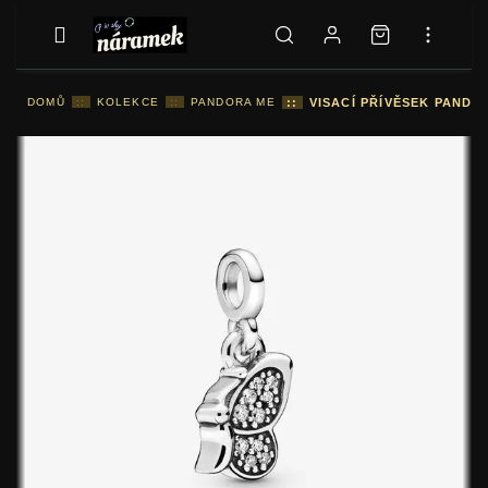
DOMŮ
::
KOLEKCE
::
PANDORA ME
::
VISACÍ PŘÍVĚSEK PANDO