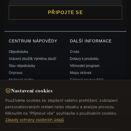
PŘIPOJTE SE
CENTRUM NÁPOVĚDY
DALŠÍ INFORMACE
Objednávka
O nás
Vrácení zboží& Výměna zboží
Dotazy k produktu
Stav objednávky
Věrnostní program
Doprava
Mapa stránek
Možnosti platby
Dárkový poukaz FAQ
Můj účet& Odměny
Slevové kupóny
Nastavení cookies
Kontaktujte nás
Odhlášení z odběru zpravodaje
Používáme cookies ke zlepšení vašeho prohlížení, zobrazení
personalizovaných reklam nebo obsahu a analýze provozu.
RYCHLÉ ODKAZY
SLEDUJTE NÁS
Kliknutím na "Přijmout vše" souhlasíte s používáním cookies.
Zásady ochrany osobních údajů
Nové produkty
Speciální nabídky