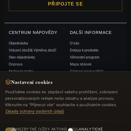
PŘIPOJTE SE
CENTRUM NÁPOVĚDY
DALŠÍ INFORMACE
Objednávka
O nás
Vrácení zboží& Výměna zboží
Dotazy k produktu
Stav objednávky
Věrnostní program
Doprava
Mapa stránek
Možnosti platby
Dárkový poukaz FAQ
Můj účet& Odměny
Slevové kupóny
Nastavení cookies
Kontaktujte nás
Odhlášení z odběru zpravodaje
Používáme cookies ke zlepšení vašeho prohlížení, zobrazení
personalizovaných reklam nebo obsahu a analýze provozu.
RYCHLÉ ODKAZY
SLEDUJTE NÁS
Kliknutím na "Přijmout vše" souhlasíte s používáním cookies.
Zásady ochrany osobních údajů
Nové produkty
Speciální nabídky
ZPŮSOBY PLATBY
Blog
NEZBYTNÉ (VŽDY AKTIVNÍ)
ANALYTICKÉ