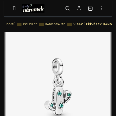
DOMŮ
::
KOLEKCE
::
PANDORA ME
::
VISACÍ PŘÍVĚSEK PANDO