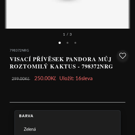
1
/ 3
798372NRG
VISACÍ PŘÍVĚSEK PANDORA MŮJ
ROZTOMILÝ KAKTUS - 798372NRG
250.00Kč
Uložit: 16sleva
299.00Kč
BARVA
Zelená