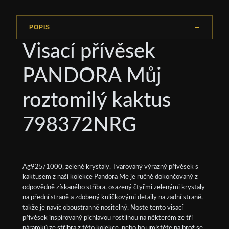
POPIS
Visací přívěsek
PANDORA Můj
roztomilý kaktus
798372NRG
Ag925/1000, zelené krystaly. Tvarovaný výrazný přívěsek s
kaktusem z naší kolekce Pandora Me je ručně dokončovaný z
odpovědně získaného stříbra, osazený čtyřmi zelenými krystaly
na přední straně a zdobený kuličkovými detaily na zadní straně,
takže je navíc oboustranně nositelný. Noste tento visací
přívěsek inspirovaný pichlavou rostlinou na některém ze tří
náramků ze stříbra z této kolekce, nebo ho umístěte na brož se