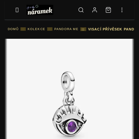
DOMŮ
::
KOLEKCE
::
PANDORA ME
::
VISACÍ PŘÍVĚSEK PANDO