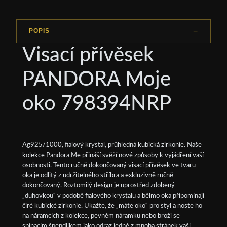
POPIS
Visací přívěsek
PANDORA Moje
oko 798394NRP
Ag925/1000, fialový krystal, průhledná kubická zirkonie. Naše
kolekce Pandora Me přináší svěží nové způsoby k vyjádření vaší
osobnosti. Tento ručně dokončovaný visací přívěsek ve tvaru
oka je odlitý z udržitelného stříbra a exkluzivně ručně
dokončovaný. Roztomilý design je uprostřed zdobený
„duhovkou“ v podobě fialového krystalu a bělmo oka připomínají
čiré kubické zirkonie. Ukažte, že „máte oko“ pro styl a noste ho
na náramcích z kolekce, pevném náramku nebo broži se
spínacím špendlíkem jako odraz jedné z mnoha stránek vaší