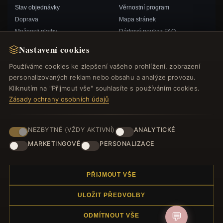
Stav objednávky
Věrnostní program
Doprava
Mapa stránek
Možnosti platby
Dárkový poukaz FAQ
Můj účet& Odměny
Slevové kupóny
Nastavení cookies
Kontaktujte nás
Odhlášení z odběru zpravodaje
Používáme cookies ke zlepšení vašeho prohlížení, zobrazení
personalizovaných reklam nebo obsahu a analýze provozu.
RYCHLÉ ODKAZY
SLEDUJTE NÁS
Kliknutím na "Přijmout vše" souhlasíte s používáním cookies.
Zásady ochrany osobních údajů
Nové produkty
Speciální nabídky
ZPŮSOBY PLATBY
Blog
NEZBYTNÉ (VŽDY AKTIVNÍ)
ANALYTICKÉ
Recenze
MARKETINGOVÉ
PERSONALIZACE
Přihlásit se
PŘIJMOUT VŠE
ULOŽIT PŘEDVOLBY
💬
ODMÍTNOUT VŠE
© 2012–2026
. Všechna práva vyhrazena.
Náramek.com