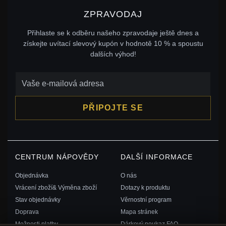
ZPRAVODAJ
Přihlaste se k odběru našeho zpravodaje ještě dnes a
získejte uvítací slevový kupón v hodnotě 10 % a spoustu
dalších výhod!
PŘIPOJTE SE
CENTRUM NÁPOVĚDY
DALŠÍ INFORMACE
Objednávka
O nás
Vrácení zboží& Výměna zboží
Dotazy k produktu
Stav objednávky
Věrnostní program
Doprava
Mapa stránek
Možnosti platby
Dárkový poukaz FAQ