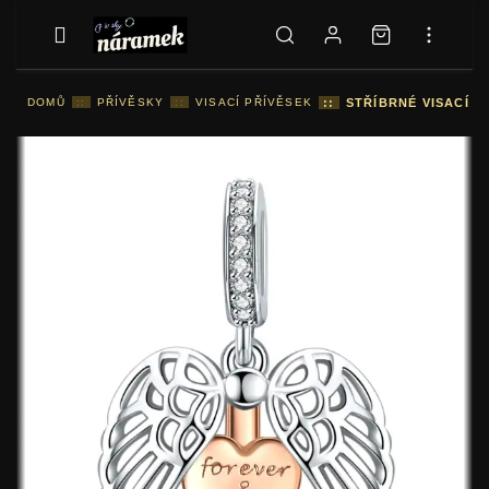
DOMŮ
::
PŘÍVĚSKY
::
VISACÍ PŘÍVĚSEK
::
STŘÍBRNÉ VISACÍ 