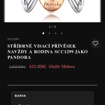
1
/ 4
SCC1299
STŘÍBRNÉ VISACÍ PŘÍVĚSEK
NAVŽDY A RODINA SCC1299 JAKO
PANDORA
615.00Kč
Uložit: 58sleva
1,450.00Kč
BARVA